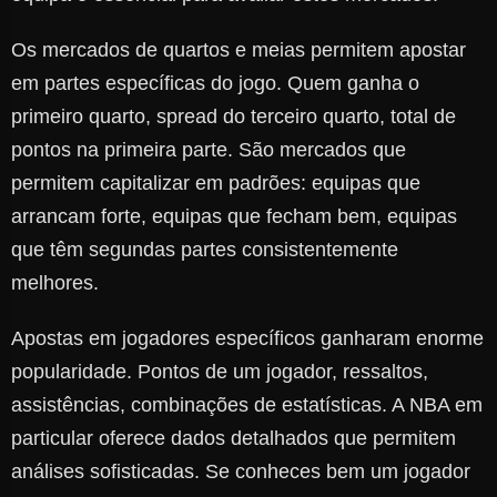
Os mercados de quartos e meias permitem apostar
em partes específicas do jogo. Quem ganha o
primeiro quarto, spread do terceiro quarto, total de
pontos na primeira parte. São mercados que
permitem capitalizar em padrões: equipas que
arrancam forte, equipas que fecham bem, equipas
que têm segundas partes consistentemente
melhores.
Apostas em jogadores específicos ganharam enorme
popularidade. Pontos de um jogador, ressaltos,
assistências, combinações de estatísticas. A NBA em
particular oferece dados detalhados que permitem
análises sofisticadas. Se conheces bem um jogador