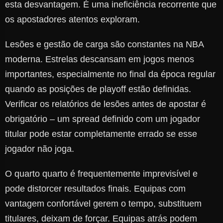
esta desvantagem. É uma ineficiência recorrente que
os apostadores atentos exploram.
Lesões e gestão de carga são constantes na NBA
moderna. Estrelas descansam em jogos menos
importantes, especialmente no final da época regular
quando as posições de playoff estão definidas.
Verificar os relatórios de lesões antes de apostar é
obrigatório – um spread definido com um jogador
titular pode estar completamente errado se esse
jogador não joga.
O quarto quarto é frequentemente imprevisível e
pode distorcer resultados finais. Equipas com
vantagem confortável gerem o tempo, substituem
titulares, deixam de forçar. Equipas atrás podem