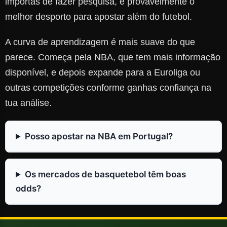
importas de fazer pesquisa, é provavelmente o
melhor desporto para apostar além do futebol.
A curva de aprendizagem é mais suave do que
parece. Começa pela NBA, que tem mais informação
disponível, e depois expande para a Euroliga ou
outras competições conforme ganhas confiança na
tua análise.
Posso apostar na NBA em Portugal?
Os mercados de basquetebol têm boas
odds?