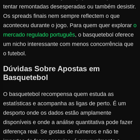
tentar remontadas desesperadas ou também desistir.
Os spreads finais nem sempre reflectem o que
aconteceu durante o jogo. Para quem quer explorar
o
mercado regulado português
, o basquetebol oferece
um nicho interessante com menos concorrência que
o futebol.
Dúvidas Sobre Apostas em
Basquetebol
O basquetebol recompensa quem estuda as
estatísticas e acompanha as ligas de perto. É um
desporto onde os dados estão amplamente
disponíveis e onde a análise quantitativa pode fazer
diferença real. Se gostas de números e não te