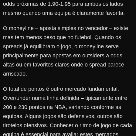
odds próximas de 1.90-1.95 para ambos os lados
mesmo quando uma equipa é claramente favorita.
O moneyline – aposta simples no vencedor – existe
mas tem menos peso que no futebol. Quando os
spreads já equilibram o jogo, o moneyline serve
principalmente para apostas em outsiders a odds
altas ou em favoritos claros onde o spread parece
arriscado.
O total de pontos é outro mercado fundamental.
Over/under numa linha definida – tipicamente entre
200 e 230 pontos na NBA, variando conforme as
equipas. Alguns jogos são defensivos, outros são
tiroteios ofensivos. Conhecer o ritmo de jogo de cada
equipa é essencial para avaliar estes mercados.